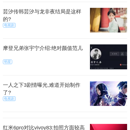
Moyo的设计力求直观，不论在世界的哪一个地方，当
胎儿的生命遇到危险时，我们都可以第一时间知道。
芸汐传韩芸汐与龙非夜结局是这样
的?
电视剧
上一篇
下一页
来源：今日临沂
秀目网 /
科技 /
手机
摩登兄弟张宇宁介绍:绝对颜值范儿
明星
一人之下3剧情曝光,难道开始制作
了?
电视剧
红米6pro对比vivoy83:拍照方面较高