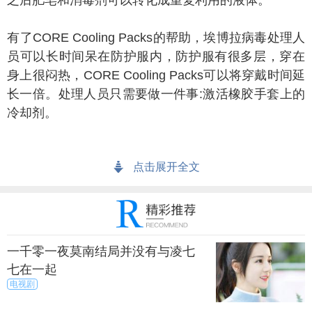
之后肥皂和消毒剂可以转化成重复利用的液体。
了CORE Cooling Packs的帮助，埃博拉病毒处理人
员可以长时间呆在防护服内，防护服有很多层，穿在
身上很闷热，CORE Cooling Packs可以将穿戴时间延
长一倍。处理人员只需要做一件事:激活橡胶手套上的
冷却剂。
oneAidi
点击展开全文
统的石膏绷带根据身体的特定部位定型，BoneAidi
不一样，它能够适应身体的各个部位，比如手臂、腿
或者脚踝。
一千零一夜莫南结局并没有与凌七
oyo
七在一起
电视剧
oyo是一款胎儿心跳监视器，可以记录胎儿的心跳。