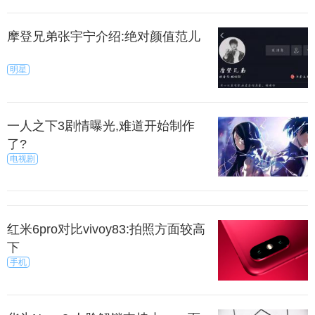
摩登兄弟张宇宁介绍:绝对颜值范儿
明星
一人之下3剧情曝光,难道开始制作
了?
电视剧
红米6pro对比vivoy83:拍照方面较高
下
手机