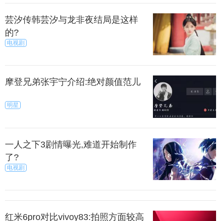
来源：今日临沂
秀目网 /
科技 /
手机
芸汐传韩芸汐与龙非夜结局是这样
的?
电视剧
摩登兄弟张宇宁介绍:绝对颜值范儿
明星
一人之下3剧情曝光,难道开始制作
了?
电视剧
红米6pro对比vivoy83:拍照方面较高