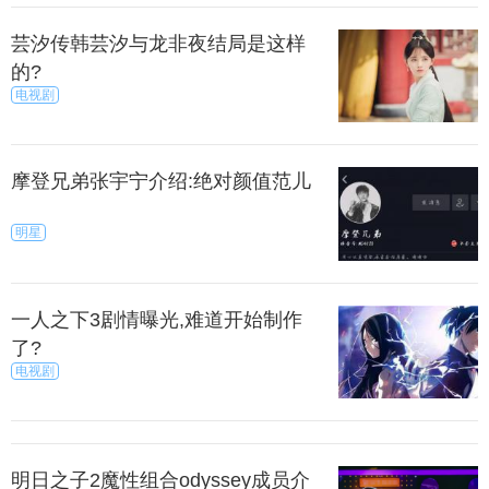
芸汐传韩芸汐与龙非夜结局是这样
的?
电视剧
摩登兄弟张宇宁介绍:绝对颜值范儿
明星
一人之下3剧情曝光,难道开始制作
了?
电视剧
明日之子2魔性组合odyssey成员介