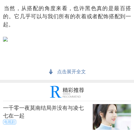
然，从搭配的角度来看，也许黑色真的是最百搭
的。它几乎可以与我们所有的衣着或者配饰搭配到一
起。
果你要选择其他的颜色，那么你就得好好想想如何
与它搭配的问题的。有时候，一身衣服如果和自己的
点击展开全文
手机不搭，那也是蛮尴尬的。
空灰的黑色前脸可以用惊艳来形容，熄屏后的整体
感无机可比，背部相比金色来说少了很多违和感。
一千零一夜莫南结局并没有与凌七
七在一起
该说深空灰是一部整体感与科技感很强的机器，对
电视剧
于男人来说，第一眼就应该相中了。