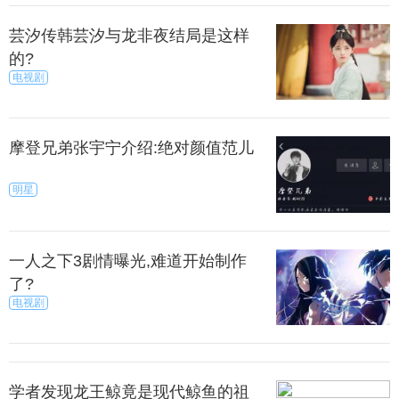
果一直在为 iPhone 准备配色方面，都是很有心得
芸汐传韩芸汐与龙非夜结局是这样
的，在过去，他们已经多次带动了关于配色的潮流。
的?
电视剧
摩登兄弟张宇宁介绍:绝对颜值范儿
过对于消费者来说，有时候要面临那么多好看的配
色，真的是难以抉择，这应该也算是一种幸福的烦恼
明星
吧？
外，值得一提的是，iPhone8依旧取消了传统的
一人之下3剧情曝光,难道开始制作
3.5mm耳机接口，而是通过无线耳机或转换Lighting街
了?
头插入耳机实现。同时还加入了无线充电技术。
电视剧
来源：暮暮
秀目网 /
科技 /
手机
学者发现龙王鲸竟是现代鲸鱼的祖