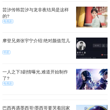
麦芒6进行《王者荣耀》游戏，在最高画质下能稳定
在30帧，即使是参加复杂的团战也不会出现严重的掉
芸汐传韩芸汐与龙非夜结局是这样
帧情况。同时，游戏过程中，机身发热情况也控制得
的?
电视剧
不错，仅有略微的温热感。
上一篇
下一页
摩登兄弟张宇宁介绍:绝对颜值范儿
来源：秀目号
秀目网 /
科技 /
手机
明星
一人之下3剧情曝光,难道开始制作
了?
电视剧
巴西再遇墨西哥!墨西哥要哭着回家