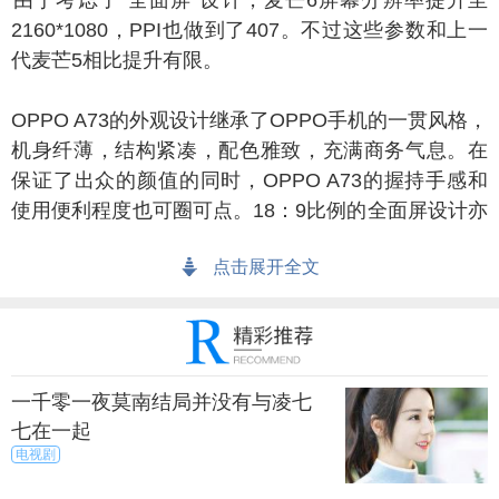
于考虑了“全面屏”设计，麦芒6屏幕分辨率提升至
2160*1080，PPI也做到了407。不过这些参数和上一
代麦芒5相比提升有限。
PPO A73的外观设计继承了OPPO手机的一贯风格，
机身纤薄，结构紧凑，配色雅致，充满商务气息。在
保证了出众的颜值的同时，OPPO A73的握持手感和
使用便利程度也可圈可点。18：9比例的全面屏设计亦
为之增色。
点击展开全文
配置：
芒6的这颗麒麟695处理器，其曾用在HUAWEI nova
2系列上。它采用八核心CortexA53架构，4个大核+4
一千零一夜莫南结局并没有与凌七
个小核设计，基于16nm工艺打造，属于麒麟650的升
七在一起
级版，基本水平处于高通骁龙626的级别。
电视剧