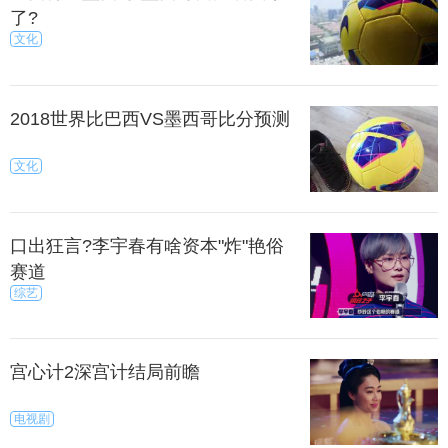
了?
文化
2018世界比巴西VS墨西哥比分预测
文化
口出狂言?李宇春有啥资本"炸"艳俗
赛道
综艺
宫心计2深宫计结局前瞻
电视剧