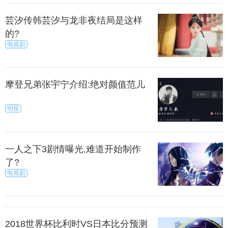
芸汐传韩芸汐与龙非夜结局是这样
的?
电视剧
摩登兄弟张宇宁介绍:绝对颜值范儿
这次小米8具备类似功能则暗示着这款手机具备3D
明星
结构光组件，能够实现3D面部识别功能。
一人之下3剧情曝光,难道开始制作
d动画表情和结构光技术是密不可分的，下面来看看
了?
这项技术的原理。
电视剧
上一篇
下一页
来源：秀目号
秀目网 /
科技 /
手机
2018世界杯比利时VS日本比分预测