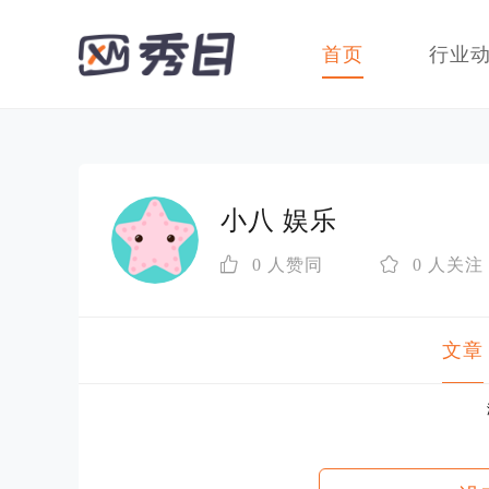
首页
行业
小八 娱乐

0 人赞同

0 人关注
文章