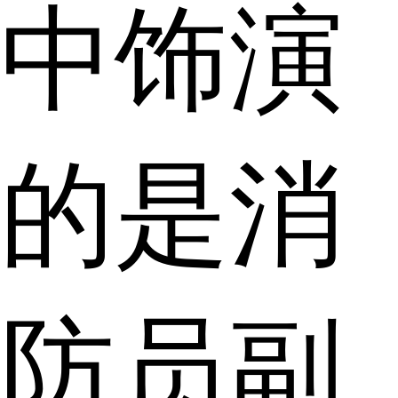
中饰演
的是消
防员副