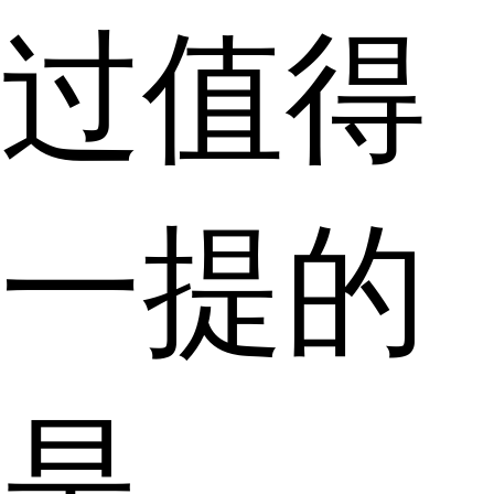
过值得
一提的
是，