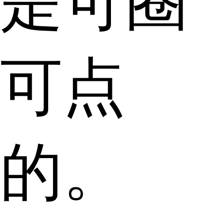
是可圈
可点
的。