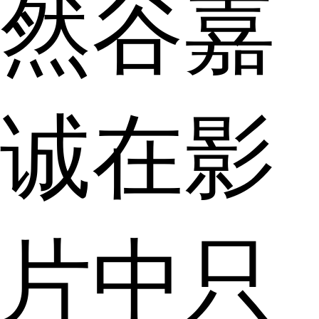
然谷嘉
诚在影
片中只