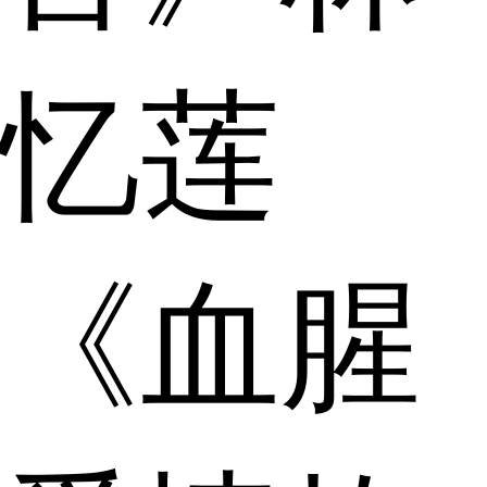
忆莲
《血腥