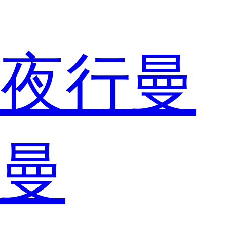
夜行曼
曼