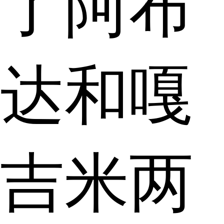
了阿布
达和嘎
吉米两