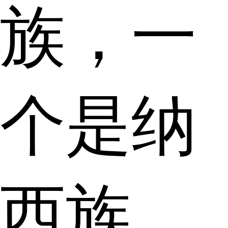
族，一
个是纳
西族，