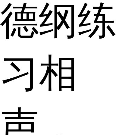
德纲练
习相
声，