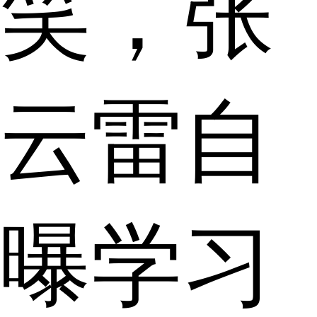
笑，张
云雷自
曝学习