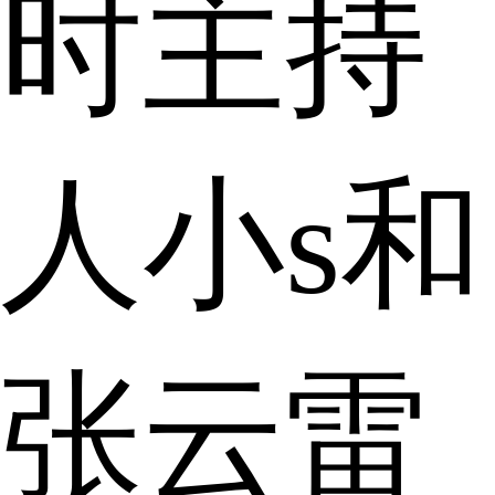
时主持
人小s和
张云雷