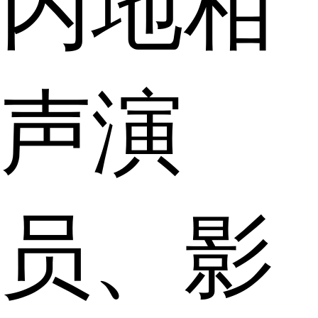
内地相
声演
员、影