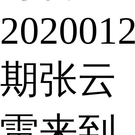
202001
期张云
雷来到