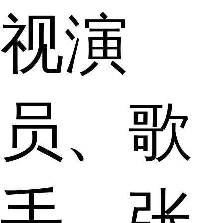
视演
员、歌
手，张