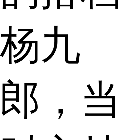
杨九
郎，当