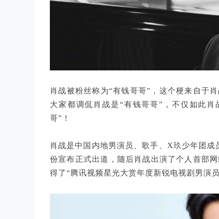
肖战被粉丝称为“有钱哥哥”，这个梗来自于肖
大家都调侃肖战是“有钱哥哥”，不仅如此肖
哥”！
肖战是中国内地男演员、歌手、X玖少年团成员
份宣布正式出道，随后肖战出演了个人首部网
得了“腾讯视频星光大赏年度新锐电视剧男演员