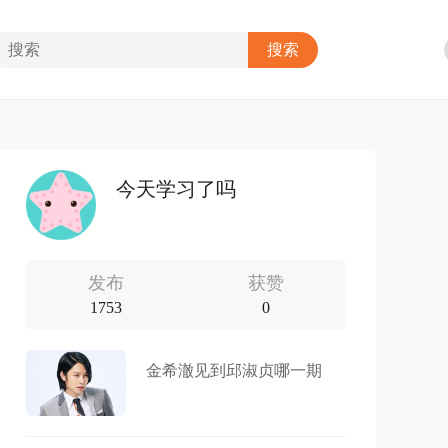
今天学习了吗
发布
获赞
1753
0
金希澈见到邱淑贞哪一期