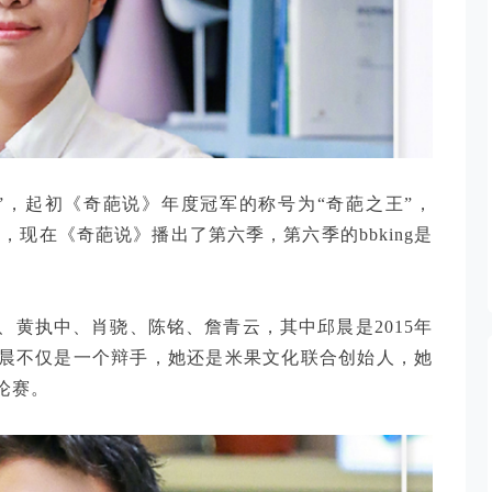
王者”，起初《奇葩说》年度冠军的称号为“奇葩之王”，
ng”，现在《奇葩说》播出了第六季，第六季的bbking是
黄执中、肖骁、陈铭、詹青云，其中邱晨是2015年
实邱晨不仅是一个辩手，她还是米果文化联合创始人，她
论赛。