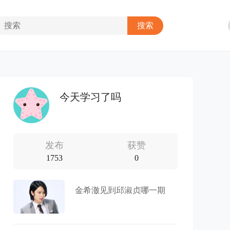
今天学习了吗
发布
获赞
1753
0
金希澈见到邱淑贞哪一期