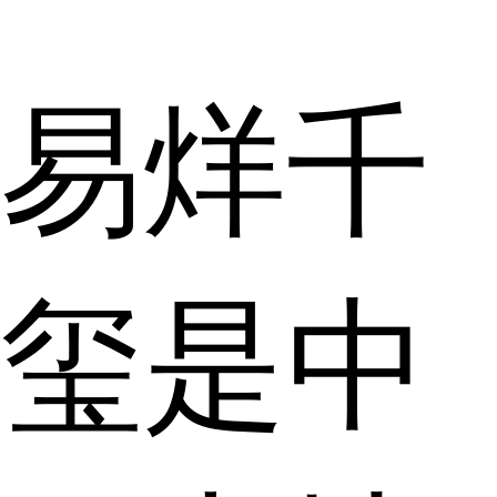
易烊千
玺是中