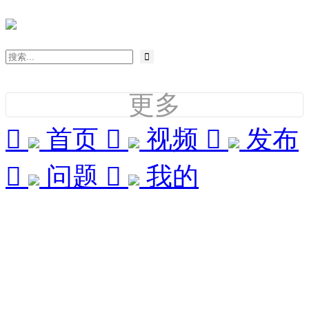

更多

首页

视频

发布

问题

我的