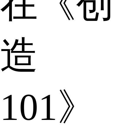
在《创
造
101》