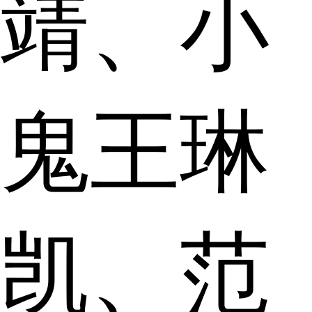
靖、小
鬼王琳
凯、范