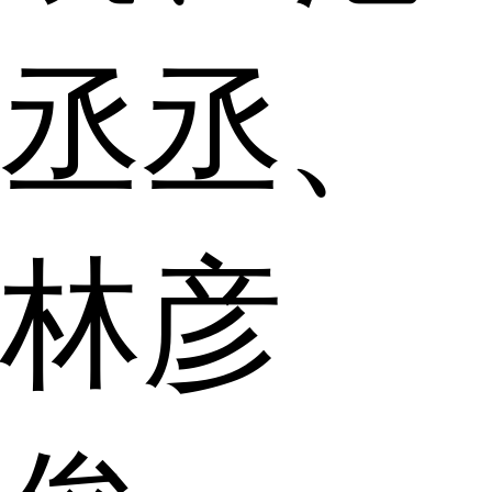
丞丞、
林彦