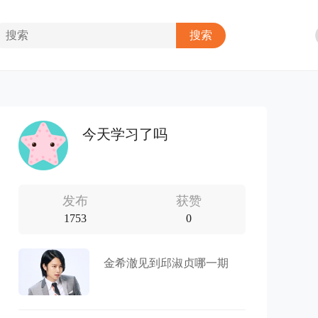
今天学习了吗
发布
获赞
1753
0
金希澈见到邱淑贞哪一期