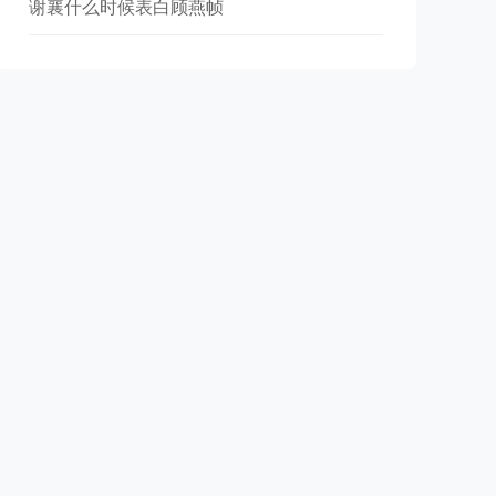
谢襄什么时候表白顾燕帧