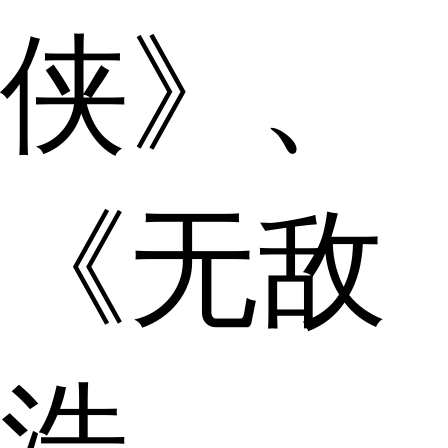
侠》、
《无敌
浩