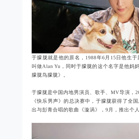
于朦胧就是他的原名，1988年6月15日他
叫做Alan Yu，同时于朦胧的这个名字是他
朦胧鸟朦胧》。
于朦胧是中国内地男演员、歌手、MV导演，2
《快乐男声》的总决赛中，于朦胧获得了全国
出与彭青合唱的歌曲《漩涡》，9月，推出个