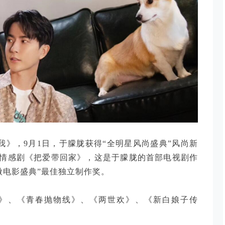
是我》，9月1日，于朦胧获得“全明星风尚盛典”风尚新
情感剧《把爱带回家》，这是于朦胧的首部电视剧作
生微电影盛典”最佳独立制作奖。
》、《青春抛物线》、《两世欢》、《新白娘子传