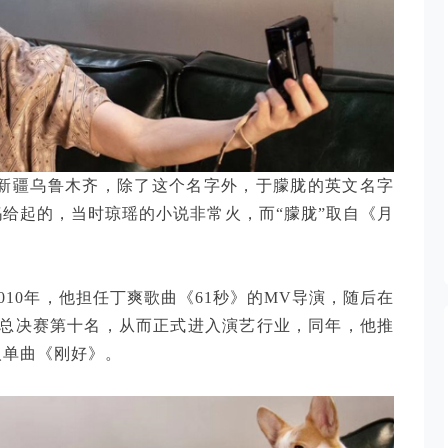
生于新疆乌鲁木齐，除了这个名字外，于朦胧的英文名字
妈妈给起的，当时琼瑶的小说非常火，而“朦胧”取自《月
010年，他担任丁爽歌曲《61秒》的MV导演，随后在
总决赛第十名，从而正式进入演艺行业，同年，他推
人单曲《刚好》。