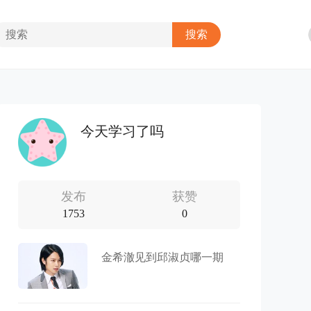
今天学习了吗
发布
获赞
1753
0
金希澈见到邱淑贞哪一期