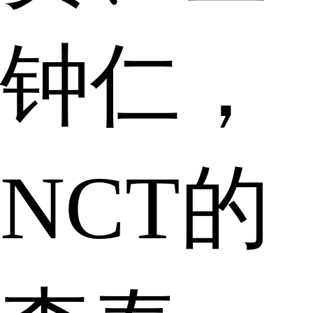
钟仁，
NCT的