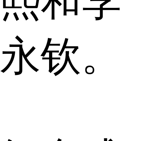
熙和李
永钦。