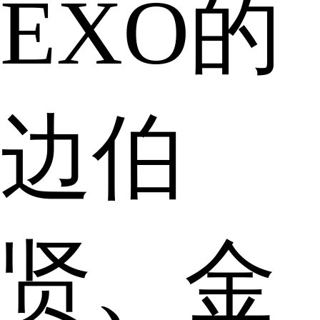
EXO的
边伯
贤、金