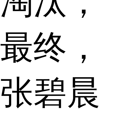
淘汰，
最终，
张碧晨