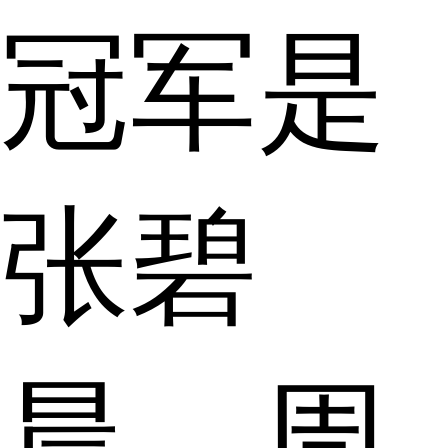
冠军是
张碧
晨。周