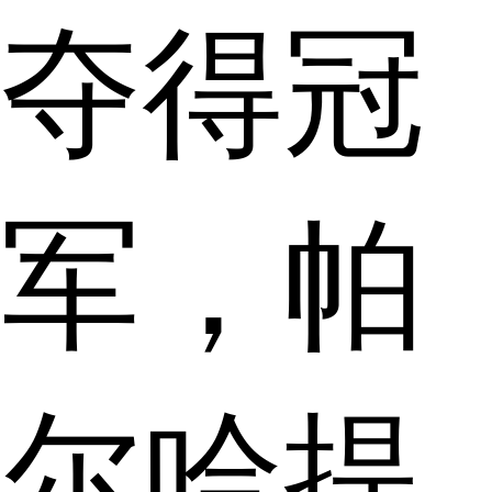
夺得冠
军，帕
尔哈提