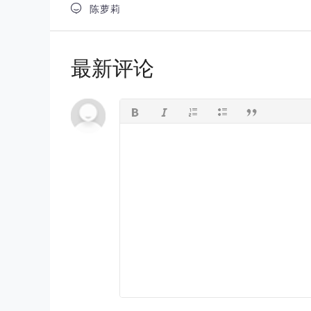

陈萝莉
最新评论