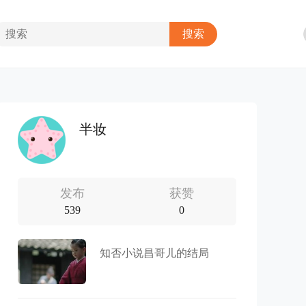
半妆
发布
获赞
539
0
知否小说昌哥儿的结局