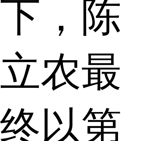
下，陈
立农最
终以第