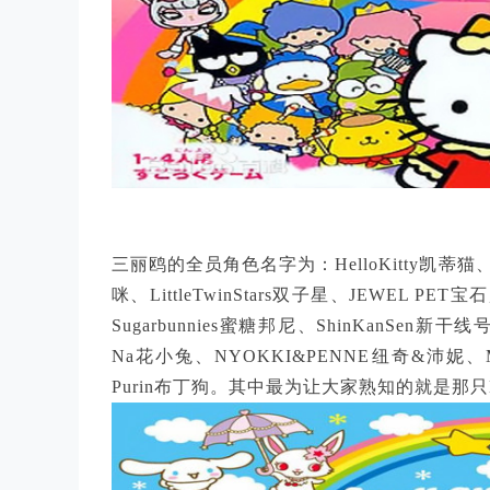
三丽鸥的全员角色名字为：HelloKitty凯蒂猫、my
咪、LittleTwinStars双子星、JEWEL PET宝
Sugarbunnies蜜糖邦尼、ShinKanSen新干
Na花小兔、NYOKKI&PENNE纽奇&沛妮、Mas
Purin布丁狗。其中最为让大家熟知的就是那只K