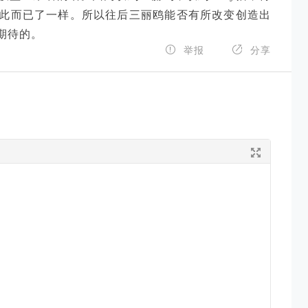
此而已了一样。所以往后三丽鸥能否有所改变创造出
期待的。


举报
分享