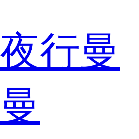
夜行曼
曼