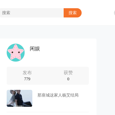
闲娱
发布
获赞
779
0
那座城这家人杨艾结局