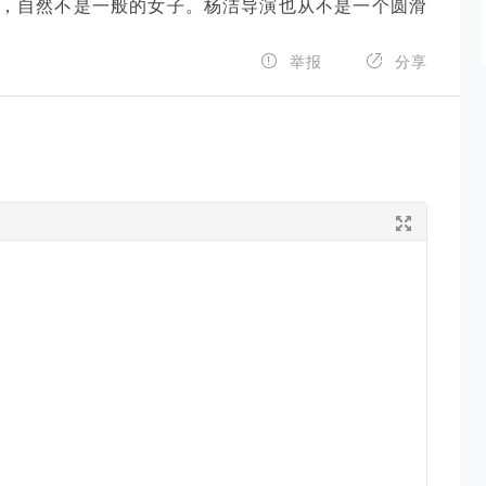
典，自然不是一般的女子。杨洁导演也从不是一个圆滑


举报
分享