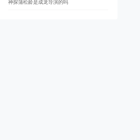
神探蒲松龄是成龙导演的吗