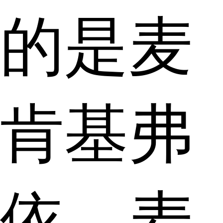
的是麦
肯基弗
依。麦