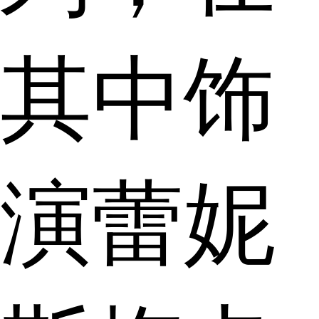
其中饰
演蕾妮