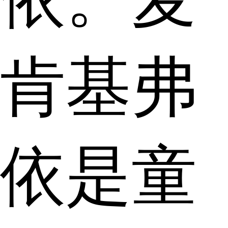
肯基弗
依是童