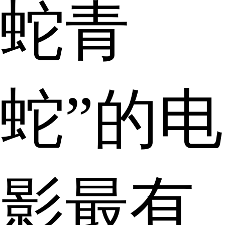
蛇青
蛇”的电
影最有