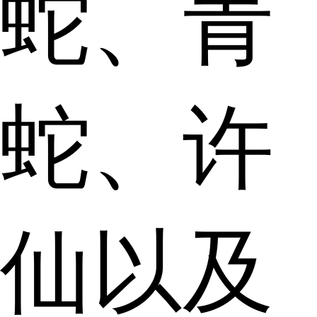
蛇、青
蛇、许
仙以及