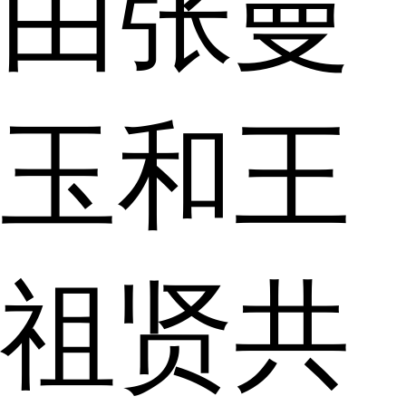
由张曼
玉和王
祖贤共