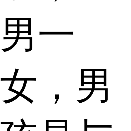
男一
女，男