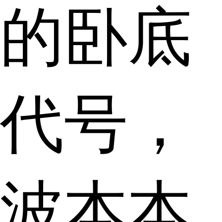
的卧底
代号，
波本本