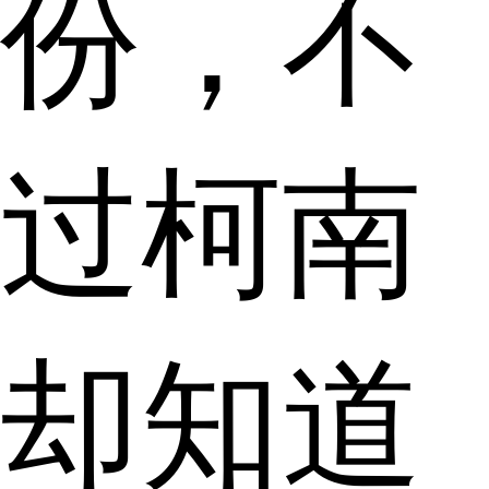
份，不
过柯南
却知道