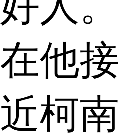
好人。
在他接
近柯南