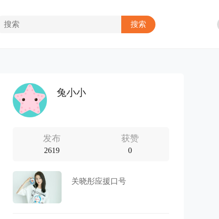
兔小小
发布
获赞
2619
0
关晓彤应援口号