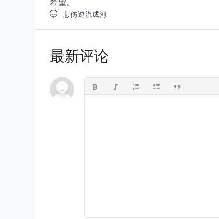
希望。

悲伤逆流成河
最新评论