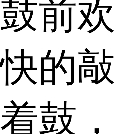
鼓前欢
快的敲
着鼓，