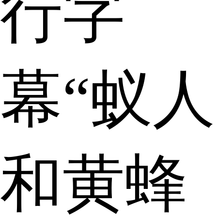
行字
幕“蚁人
和黄蜂