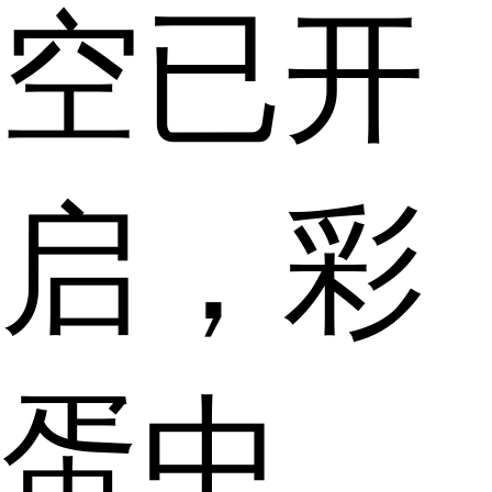
空已开
启，彩
蛋中，