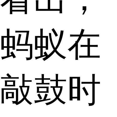
蚂蚁在
敲鼓时