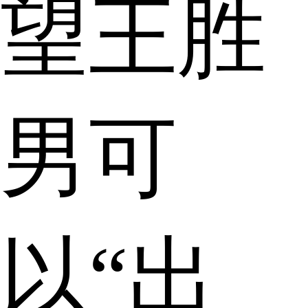
望王胜
男可
以“出