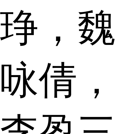
琤，魏
咏倩，
李盈三