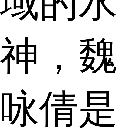
域的水
神，魏
咏倩是