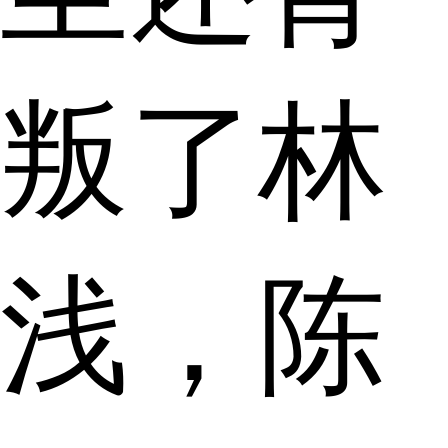
叛了林
浅，陈