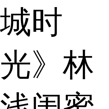
城时
光》林
浅闺蜜