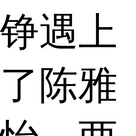
铮遇上
了陈雅