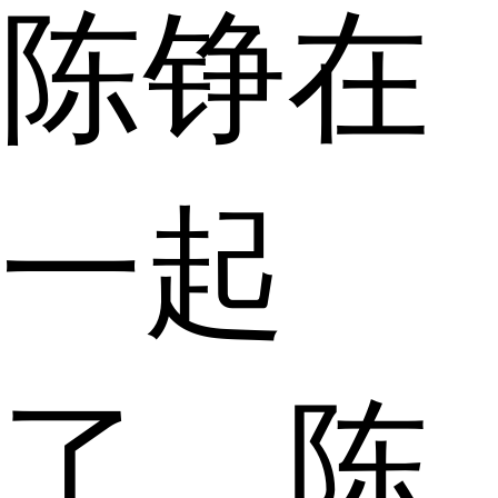
陈铮在
一起
了，陈