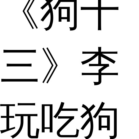
《狗十
三》李
玩吃狗