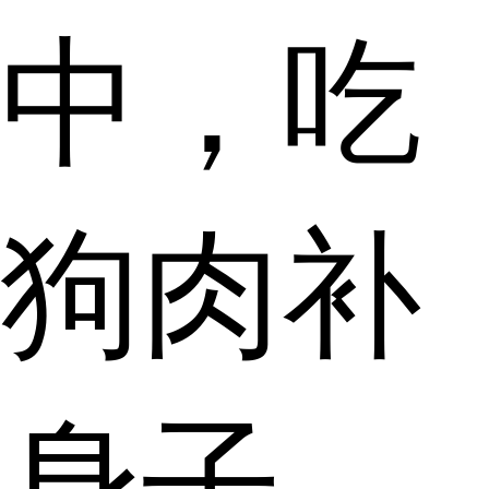
中，吃
狗肉补
身子，