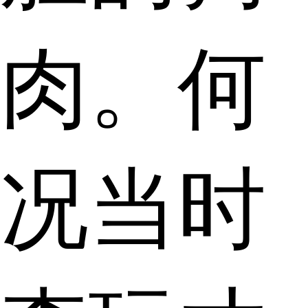
肉。何
况当时