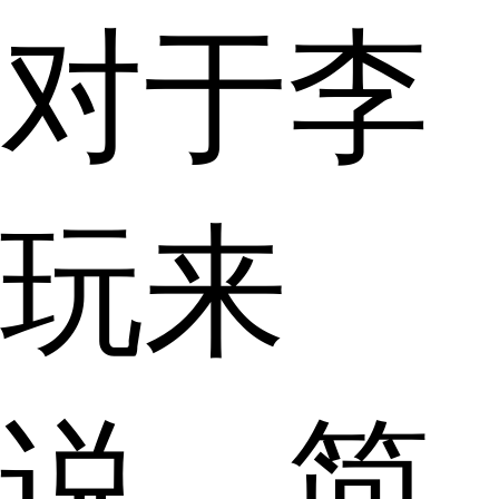
对于李
玩来
说，简