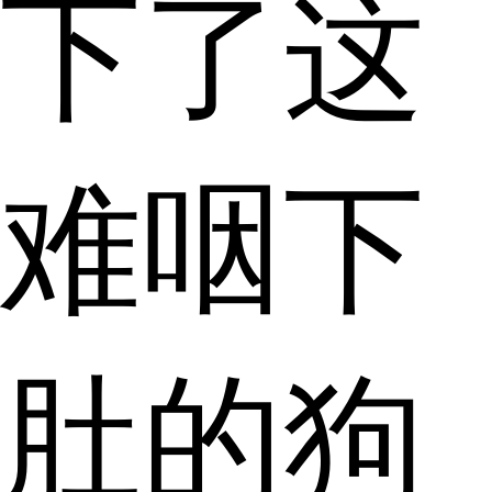
下了这
难咽下
肚的狗