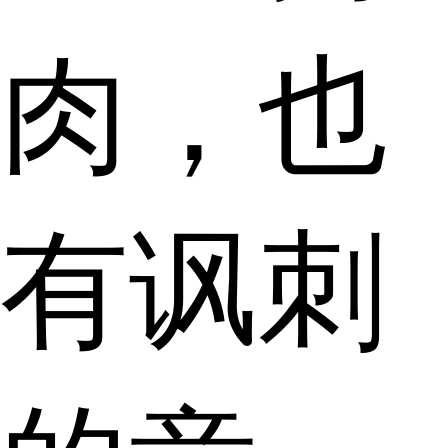
肉，也
有讽刺