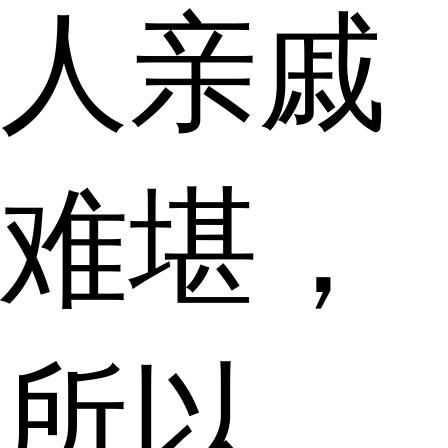
人亲戚
难堪，
所以