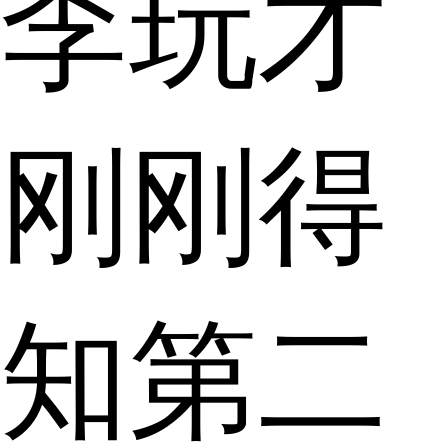
李玩才
刚刚得
知第二