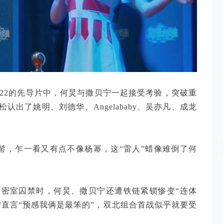
0922的先导片中，何炅与撒贝宁一起接受考验，突破重
出了姚明、刘德华、Angelababy、吴亦凡、成龙
髻，乍一看又有点不像杨幂，这“雷人”蜡像难倒了何
密室囚禁时，何炅、撒贝宁还遭铁链紧锁惨变“连体
直言“预感我俩是最笨的”，双北组合首战似乎就要受