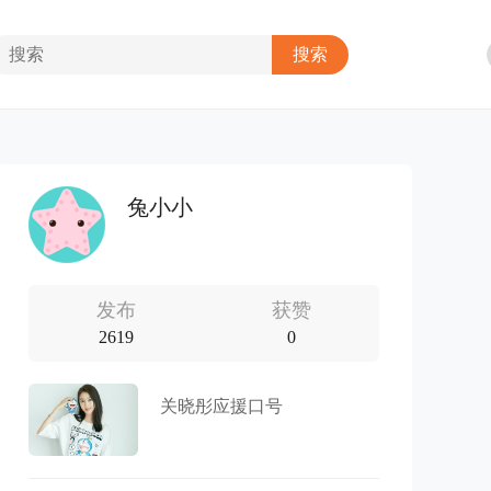
兔小小
发布
获赞
2619
0
关晓彤应援口号