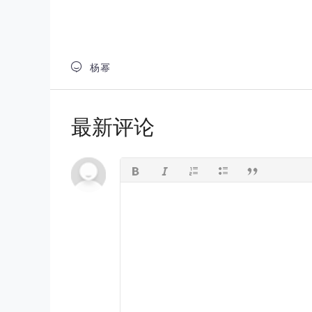

杨幂
最新评论