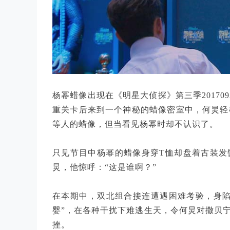
杨幂蜡像出现在《明星大侦探》第三季2017
重关卡后来到一个神秘的蜡像密室中，何炅轻松认
等人的蜡像，但当看见杨幂时却不认识了。
只见节目中杨幂的蜡像身穿T恤却盘着古装发
炅，他惊呼：“这是谁啊？”
在本期中，双北组合接连遭遇困难考验，身陷
婴”，在各种干扰下难逃生天，令何炅对撒贝宁
挫。