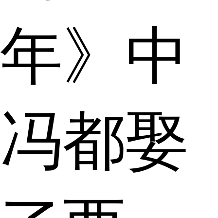
年》中
冯都娶