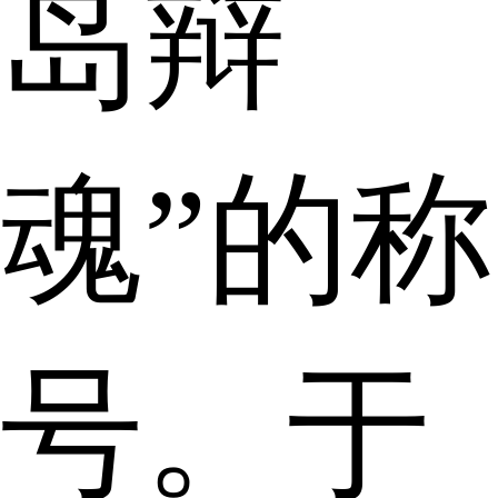
岛辩
魂”的称
号。于