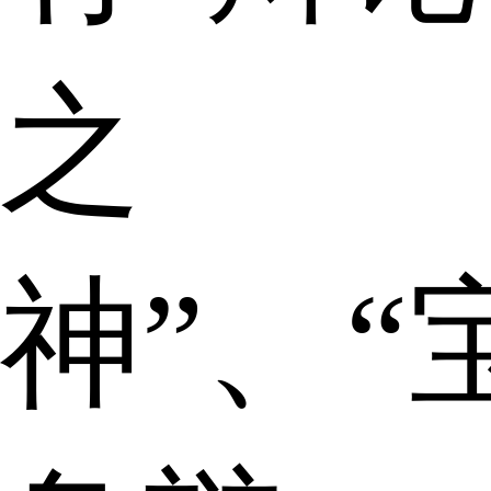
之
神”、“