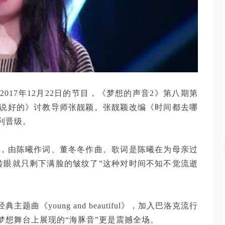
017年12月22日的节目，《梦想的声音2》第八期第
说好的》讨教导师张靓颖。张靓颖改编《时间都去哪
利晋级。
，由陈曦作词、董冬冬作曲。歌词是陈曦在为母亲过
转眼就只剩下满脸的皱纹了”这种对时间不知不觉流逝
《young and beautiful》，加入巴洛克流行
梦想舞台上展现的“海豚音”更是震撼全场。