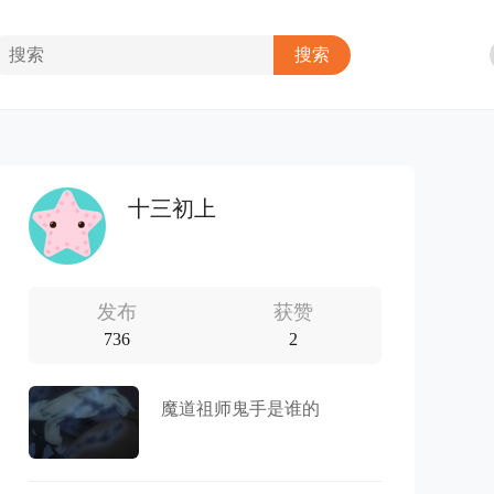
十三初上
发布
获赞
736
2
魔道祖师鬼手是谁的