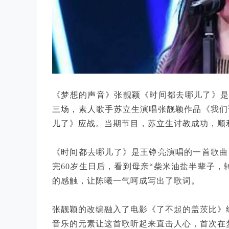
《梦想的声音》张靓颖《时间都去哪儿了》是2
三场，素人歌手苏立生演唱张靓颖作品《我们
儿了》应战。当期节目，苏立生讨教成功，顺
《时间都去哪儿了》是王铮亮演唱的一首歌曲
完60岁生日后，看到母亲“柴米油盐半辈子，
的感触，让陈曦一气呵成写出了歌词。
张靓颖的改编融入了电影《了不起的盖茨比》经典主题曲
音乐的元素让这首歌听起来直击人心，首次在