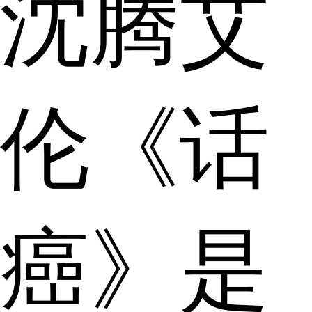
沈腾艾
伦《话
癌》是