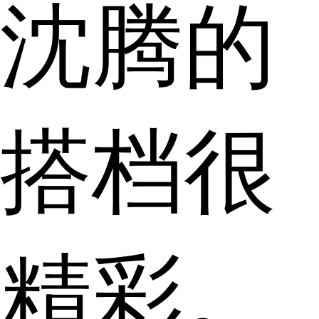
沈腾的
搭档很
精彩。