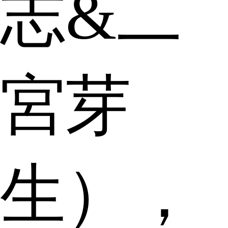
志&二
宮芽
生），