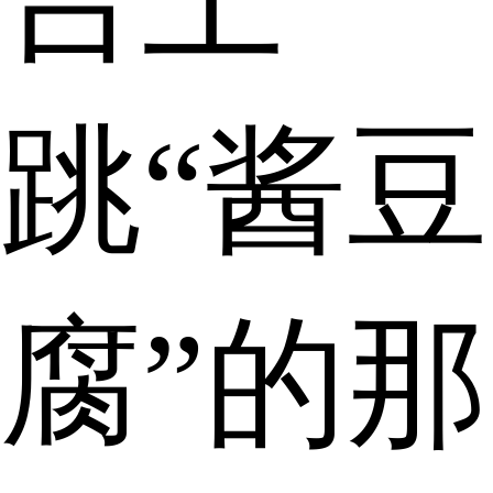
跳“酱豆
腐”的那