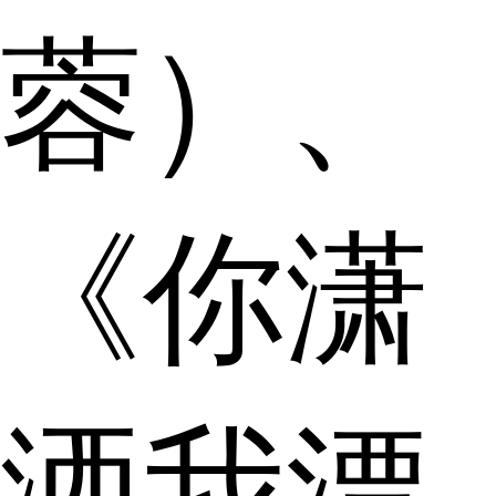
蓉）、
《你潇
洒我漂