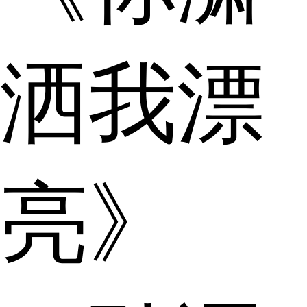
洒我漂
亮》