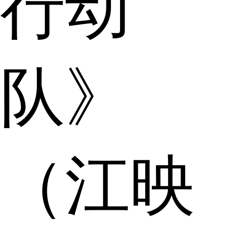
行动
队》
（江映