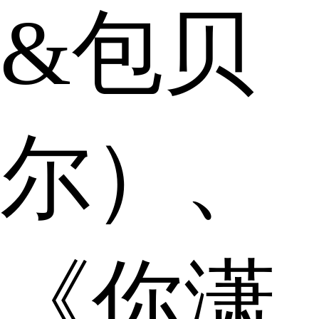
&包贝
尔）、
《你潇