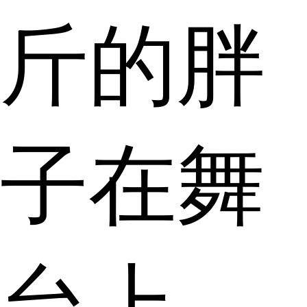
斤的胖
子在舞
台上