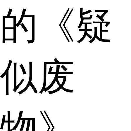
的《疑
似废
物》。