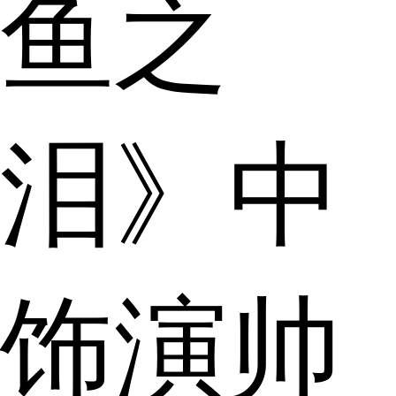
鱼之
泪》中
饰演帅