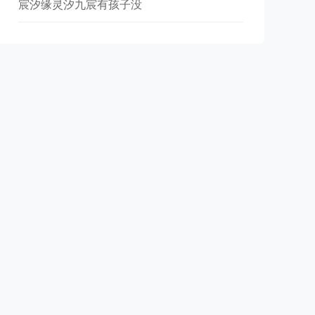
宸汐缘灵汐九宸有孩子没