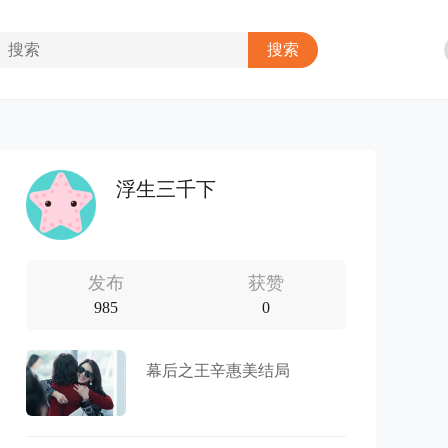
浮生三千下
发布
获赞
985
0
幕后之王辛惠美结局