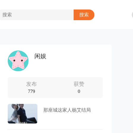
闲娱
发布
获赞
779
0
那座城这家人杨艾结局