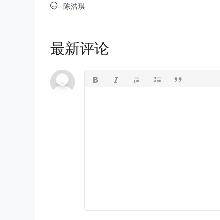

陈浩琪
最新评论