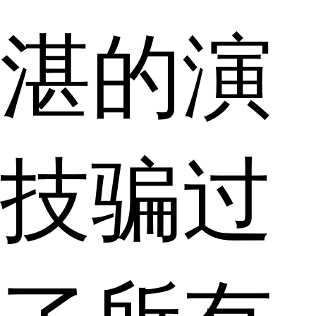
湛的演
技骗过