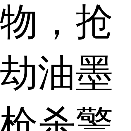
物，抢
劫油墨
枪杀警