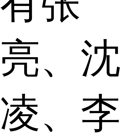
有张
亮、沈
凌、李