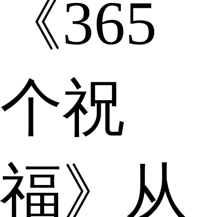
《365
个祝
福》从