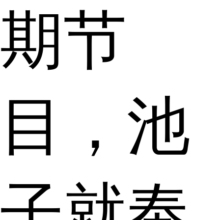
期节
目，池
子就奉