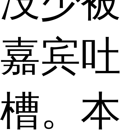
没少被
嘉宾吐
槽。本