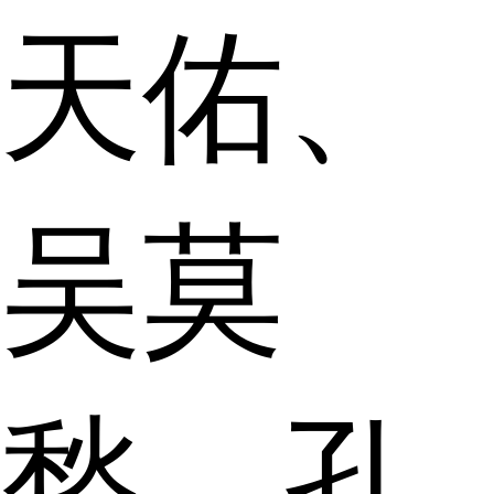
天佑、
吴莫
愁、孔