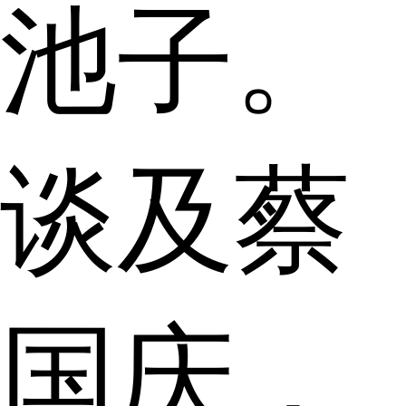
池子。
谈及蔡
国庆，