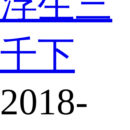
浮生三
千下
2018-