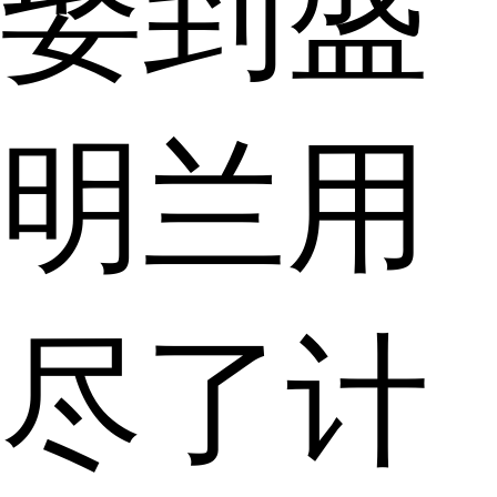
娶到盛
明兰用
尽了计