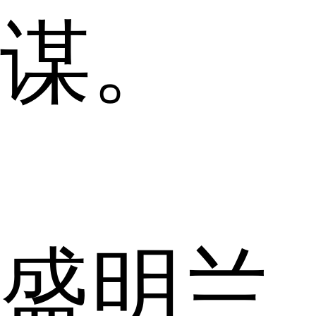
谋。
盛明兰