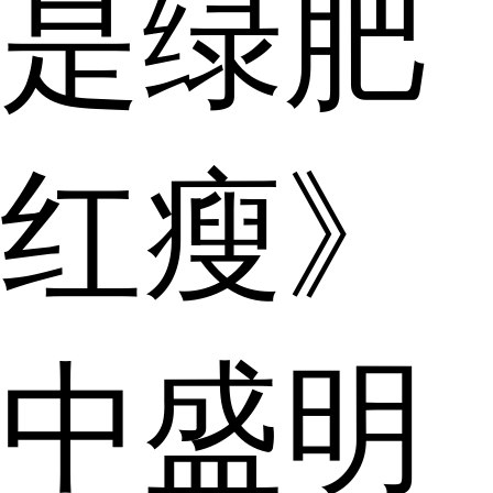
是绿肥
红瘦》
中盛明