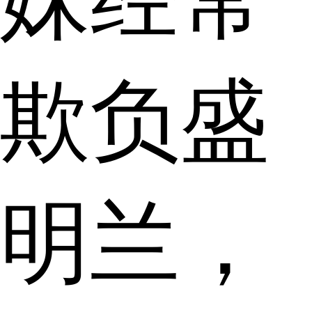
欺负盛
明兰，