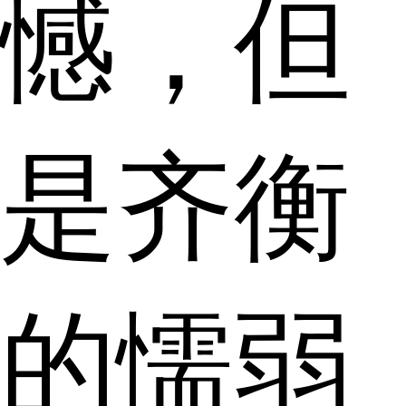
憾，但
是齐衡
的懦弱