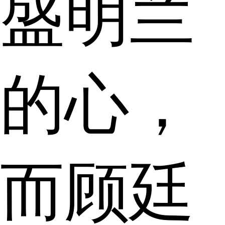
盛明兰
的心，
而顾廷